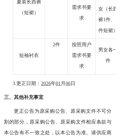
夏装长西裤
需求书要
女（长西
（
短
裙）
求
裤1件、1
件短裙）
2
件
按照用户
男女各一
短袖衬衣
需求书要
件
求
3.
更正日期：
2026
年
01
月
06
日
三、
其他补充事宜
更正公告为原采购公告、原采购文件不可分
割的部分，原采购公告、原采购文件相应条款与
本公告有不一致之处，以本公告为准。请供应商