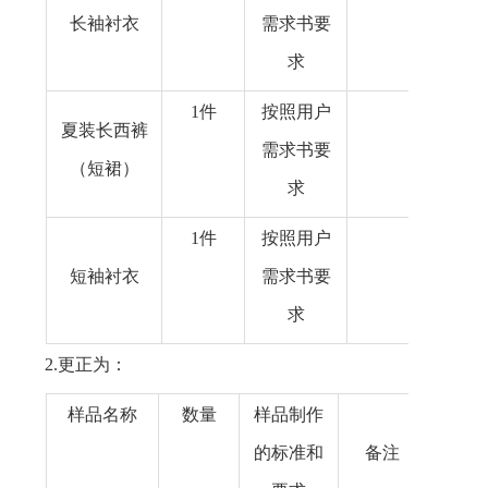
长袖衬衣
需求书要
求
1件
按照用户
夏装长西裤
需求书要
（
短
裙）
求
1件
按照用户
短袖衬衣
需求书要
求
2.
更正为：
样品名称
数量
样品制作
的标准和
备注