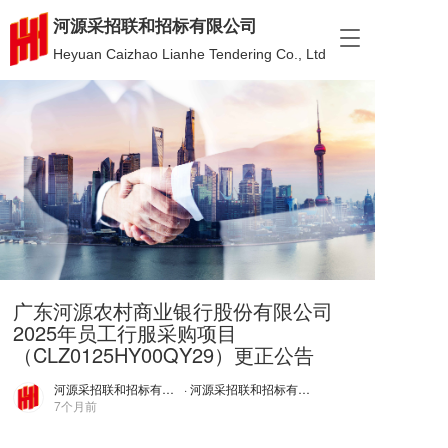
河源采招联和招标有限公司
T
Heyuan Caizhao Lianhe Tendering Co., Ltd
o
g
g
l
e
n
a
v
i
g
a
t
i
广东河源农村商业银行股份有限公司
o
2025年员工行服采购项目
n
（CLZ0125HY00QY29）更正公告
河源采招联和招标有限公司
· 河源采招联和招标有限公司
7个月前