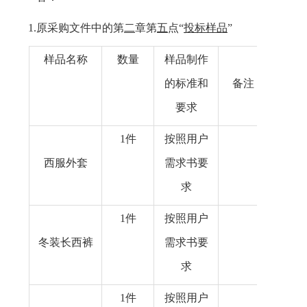
1.
原采购文件中
的第
二
章
第
五
点
“
投标样品
”
样品名称
数量
样品制作
的标准和
备注
要求
1件
按照用户
西服外套
需求书要
求
1件
按照用户
冬装长西裤
需求书要
求
1件
按照用户