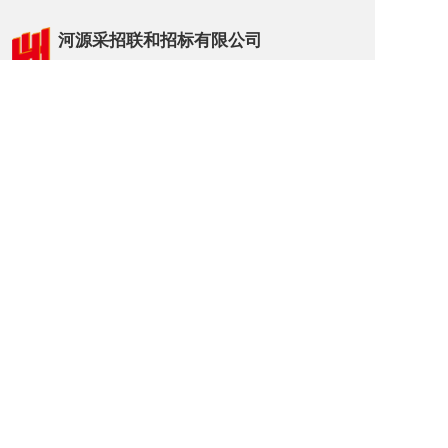
河源采招联和招标有限公司
Heyuan Caizhao Lianhe Tendering Co., Ltd
座机：0762-3183158
邮箱：hy3183158@163.com
地址:广东省河源市市区东城西片区越王大道西面、
永祥路北边汇景国际商贸中心A栋903号-1
给我们留言             ＞
名片二维码
Copyright  © 2025 河源采招联和招标有限公司