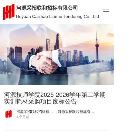
河源采招联和招标有限公司
T
Heyuan Caizhao Lianhe Tendering Co., Ltd
o
g
g
l
e
n
a
v
i
g
a
t
i
河源技师学院2025-2026学年第二学期
o
实训耗材采购项目废标公告
n
河源采招联和招标有限公司
· 河源采招联和招标有限公司
4个月前