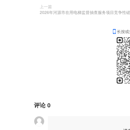
上一篇
长按或
评论
0