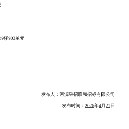
院
楼903单元
发布人：
河源采招联和招标有限公司
发布时间：
2026
年
4
月
21
日