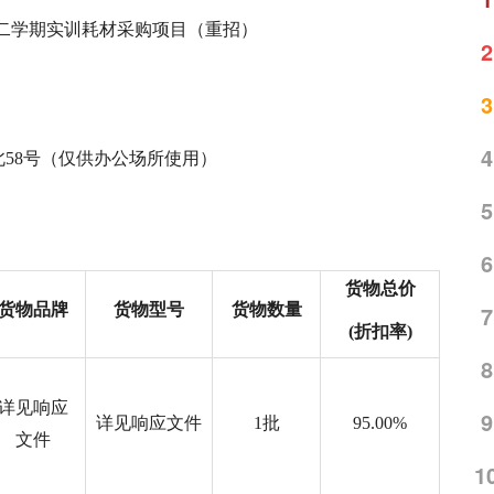
年第二学期实训耗材采购项目（重招）
2
3
4
58号（仅供办公场所使用）
5
6
货物
总
价
货物品牌
货物型号
货物数量
7
(
折扣率
)
8
详见响应
9
详见响应文件
1批
95.00%
文件
1