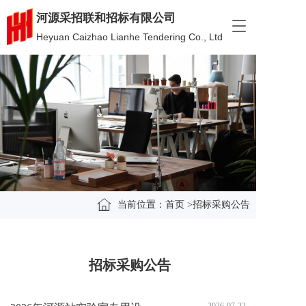
河源采招联和招标有限公司
T
Heyuan Caizhao Lianhe Tendering Co., Ltd
o
g
g
l
e
n
a
v
i
g
a
t
i
当前位置：
首页
>招标采购公告
o
n
招标采购公告